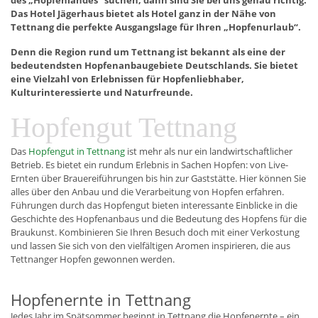
des „Hopfenlandes“ suchen, dann sind Sie bei uns genau richtig.
Das Hotel Jägerhaus bietet als Hotel ganz in der Nähe von
Tettnang die perfekte Ausgangslage für Ihren „Hopfenurlaub“.
Denn die Region rund um Tettnang ist bekannt als eine der
bedeutendsten Hopfenanbaugebiete Deutschlands. Sie bietet
eine Vielzahl von Erlebnissen für Hopfenliebhaber,
Kulturinteressierte und Naturfreunde.
Hopfengut Tettnang
Das
Hopfengut in Tettnang
ist mehr als nur ein landwirtschaftlicher
Betrieb. Es bietet ein rundum Erlebnis in Sachen Hopfen: von Live-
Ernten über Brauereiführungen bis hin zur Gaststätte. Hier können Sie
alles über den Anbau und die Verarbeitung von Hopfen erfahren.
Führungen durch das Hopfengut bieten interessante Einblicke in die
Geschichte des Hopfenanbaus und die Bedeutung des Hopfens für die
Braukunst. Kombinieren Sie Ihren Besuch doch mit einer Verkostung
und lassen Sie sich von den vielfältigen Aromen inspirieren, die aus
Tettnanger Hopfen gewonnen werden.
Hopfenernte in Tettnang
Jedes Jahr im Spätsommer beginnt in Tettnang die Hopfenernte – ein