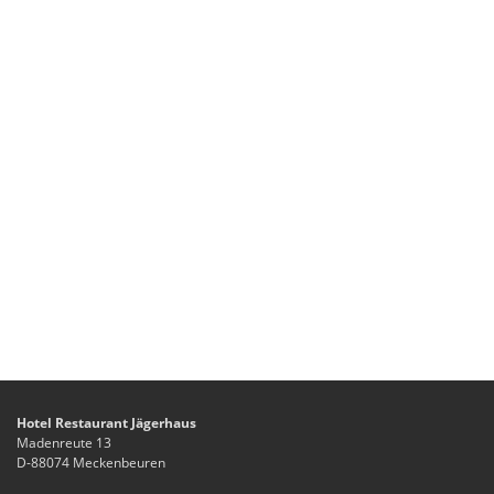
Hotel Restaurant Jägerhaus
Madenreute 13
D-88074 Meckenbeuren