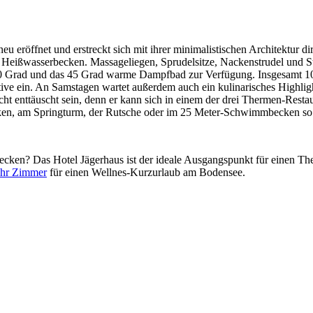
u eröffnet und erstreckt sich mit ihrer minimalistischen Architektur 
in Heißwasserbecken. Massageliegen, Sprudelsitze, Nackenstrudel und 
 80 Grad und das 45 Grad warme Dampfbad zur Verfügung. Insgesamt 1
ive ein. An Samstagen wartet außerdem auch ein kulinarisches Highli
cht enttäuscht sein, denn er kann sich in einem der drei Thermen-Rest
cken, am Springturm, der Rutsche oder im 25 Meter-Schwimmbecken so 
en? Das Hotel Jägerhaus ist der ideale Ausgangspunkt für einen Ther
 Ihr Zimmer
für einen Wellnes-Kurzurlaub am Bodensee.