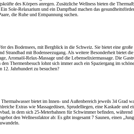
skräfte des Körpers anregen. Zusätzliche Wellness bieten die Therma
t. Ein Sole-Relaxarium und ein Dampfbad machen das gesundheitsförde
r Paare, die Ruhe und Entspannung suchen.
Ufer des Bodensees, mit Bergblick in die Schweiz. Sie bietet eine gr
-und Strandbad mit Bodenseezugang. Als weitere Besonderheit bietet 
ge, Aromaöl-Relax-Massage und die Lebenselixiermassage. Die Gastron
s an den Thermenbesuch lohnt sich immer auch ein Spaziergang im sc
m 12. Jahrhundert zu besuchen?
m Thermalwasser bietet im Innen- und Außenbereich jeweils 34 Grad 
ahlreiche Extras wie Massagedüsen, Sprudelliegen, eine Kaskade und 
tivbad, in dem sich 25-Meterbahnen für Schwimmer befinden, während 
angebot den Wellnessfaktor ab: Es gibt insgesamt 7 Saunen, einen „Jung
zuwandeln.