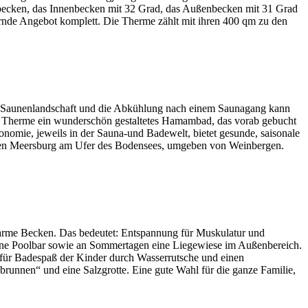
lbecken, das Innenbecken mit 32 Grad, das Außenbecken mit 31 Grad
rnde Angebot komplett. Die Therme zählt mit ihren 400 qm zu den
oße Saunenlandschaft und die Abkühlung nach einem Saunagang kann
die Therme ein wunderschön gestaltetes Hamambad, das vorab gebucht
omie, jeweils in der Sauna-und Badewelt, bietet gesunde, saisonale
hönen Meersburg am Ufer des Bodensees, umgeben von Weinbergen.
warme Becken. Das bedeutet: Entspannung für Muskulatur und
eine Poolbar sowie an Sommertagen eine Liegewiese im Außenbereich.
für Badespaß der Kinder durch Wasserrutsche und einen
brunnen“ und eine Salzgrotte. Eine gute Wahl für die ganze Familie,