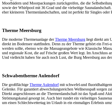
Moorbädern und Moorpackungen zurückgreifen, die die Selbstheilung
sowie der Whirlpool mit 36 Grad und die vielseitige Saunalandschaf
eher kleineren Thermenlandschaften, und ist perfekt für Singles ode
Therme Meersburg
Die moderne Thermenanlage der
Therme Meersburg
liegt direkt am 
direkt im Bodensee stattfinden. Denn zu der Therme gehört ein Frei
werden sollte, ebenso wie die Massageangebote wie Klassische Massa
und regionale Kost, die auf Frische großen Wert legt. Im Anschlus
Und vielleicht haben Sie auch noch Lust, die Burg Meersburg aus de
Schwabentherme Aulendorf
Die großflächige
Therme Aulendorf
mit schwefel-und fluoridhaltige
Gelenke. Für garantiert abwechslungsreichen Wellnessspaß sorgen z
Direkt angeschlossen an die Thermenlandschaft ist das Spaß-und Ak
Strömungskanal gesorgt ist. Auch hier rundet ein vielseitiges Saunen
um einen Schlechtwettertag im Urlaub in ein einmaliges Erlebnis um